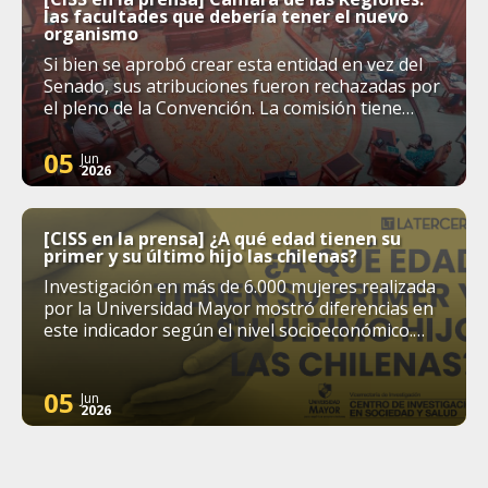
las facultades que debería tener el nuevo
organismo
Si bien se aprobó crear esta entidad en vez del
Senado, sus atribuciones fueron rechazadas por
el pleno de la Convención. La comisión tiene
hasta el lunes a las 23:59 para presentar un
nuevo informe con las propuestas de
05
Jun
competencias.
2026
[CISS en la prensa] ¿A qué edad tienen su
primer y su último hijo las chilenas?
Investigación en más de 6.000 mujeres realizada
por la Universidad Mayor mostró diferencias en
este indicador según el nivel socioeconómico.
Además mostró que la región o el origen étnico
no influían mayormente en los resultados
05
Jun
2026