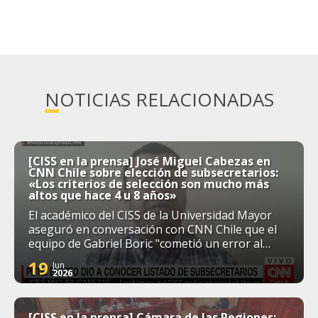
NOTICIAS RELACIONADAS
[CISS en la prensa] José Miguel Cabezas en
CNN Chile sobre elección de subsecretarios:
«Los criterios de selección son mucho más
altos que hace 4 u 8 años»
El académico del CISS de la Universidad Mayor
aseguró en conversación con CNN Chile que el
equipo de Gabriel Boric "cometió un error al
apresurarse tanto y poner fechas tentativas o
19
Jun
tan prontas para entregar las nóminas". En esa
2026
línea, reconoció que "la ciudadanía demanda
mucho más de quienes van a ser sus
representantes".
[CISS en la prensa] Cámara de las Regiones: