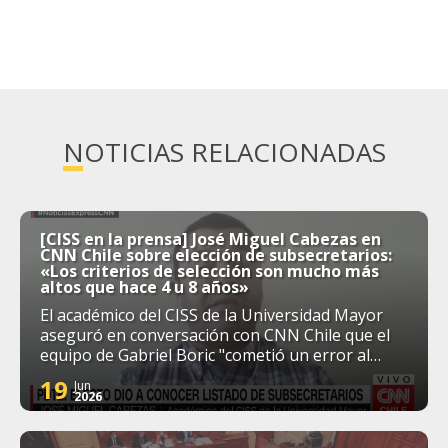
NOTICIAS RELACIONADAS
[CISS en la prensa] José Miguel Cabezas en
CNN Chile sobre elección de subsecretarios:
«Los criterios de selección son mucho más
altos que hace 4 u 8 años»
El académico del CISS de la Universidad Mayor
aseguró en conversación con CNN Chile que el
equipo de Gabriel Boric "cometió un error al
apresurarse tanto y poner fechas tentativas o
19
Jun
tan prontas para entregar las nóminas". En esa
2026
línea, reconoció que "la ciudadanía demanda
mucho más de quienes van a ser sus