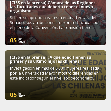
representantes".
[CISS en la prensa] Cámara de las Regiones:
las facultades que debería tener el nuevo
organismo
Si bien se aprobó crear esta entidad en vez del
Senado, sus atribuciones fueron rechazadas por
el pleno de la Convención. La comisión tiene
hasta el lunes a las 23:59 para presentar un
nuevo informe con las propuestas de
05
Jun
competencias.
2026
[CISS en la prensa] ¿A qué edad tienen su
primer y su último hijo las chilenas?
Investigación en más de 6.000 mujeres realizada
por la Universidad Mayor mostró diferencias en
este indicador según el nivel socioeconómico.
Además mostró que la región o el origen étnico
no influían mayormente en los resultados
05
Jun
2026